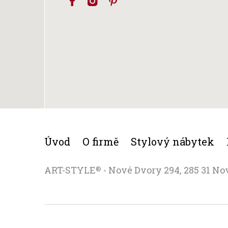
Úvod
O firmě
Stylový nábytek
ART-STYLE
- Nové Dvory 294, 285 31 No
®