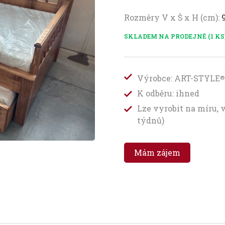
Rozměry V x Š x H (cm):
SKLADEM NA PRODEJNĚ (1 KS
Výrobce: ART-STYLE
®
K odběru: ihned
Lze vyrobit na míru, 
týdnů)
Mám zájem