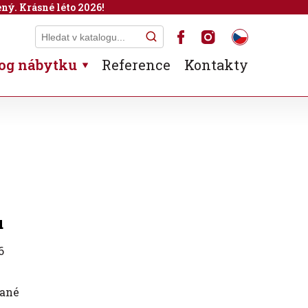
ný. Krásné léto 2026!
og nábytku
Reference
Kontakty
u
6
vané