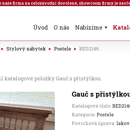
 je naše firma na celozávodní dovolené, showroom firmy je zavře
Úvod
O nás
Nabízíme
Katal
Stylový nábytek
Postele
BED2146...
l katalogové položky Gauč s přistýlkou.
Gauč s přistýlko
Katalogové číslo:
BED214
Kategorie:
Postele
Povrchová úprava:
lako