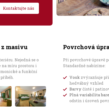
Kontaktujte nás
 z masivu
Povrchová úpra
eriéru. Nejedná se o
Při povrchové úpravě p
 na míru prostoru i
Standardně nabízíme:
armonické a funkční
 příběh.
Vosk
zvýrazňuje př
hedvábný vzhled
Barvy
čisté i patin
Plná variabilita ba
odstín i úroveň pov