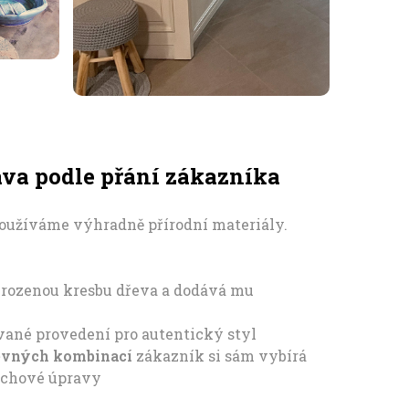
va podle přání zákazníka
oužíváme výhradně přírodní materiály.
irozenou kresbu dřeva a dodává mu
ované provedení pro autentický styl
revných kombinací
zákazník si sám vybírá
rchové úpravy