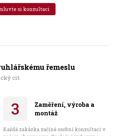
mluvte si konzultaci
truhlářskému řemeslu
cký cit.
Zaměření, výroba a
montáž
Každá zakázka začíná osobní konzultací v