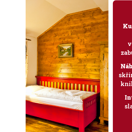
Ku
v
zab
Náb
skří
kni
In
sl