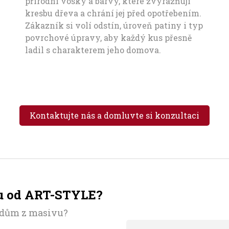
přírodní vosky a barvy, které zvýrazňují
kresbu dřeva a chrání jej před opotřebením.
Zákazník si volí odstín, úroveň patiny i typ
povrchové úpravy, aby každý kus přesně
ladil s charakterem jeho domova.
Kontaktujte nás a domluvte si konzultaci
vu od ART-STYLE?
o dům z masivu?