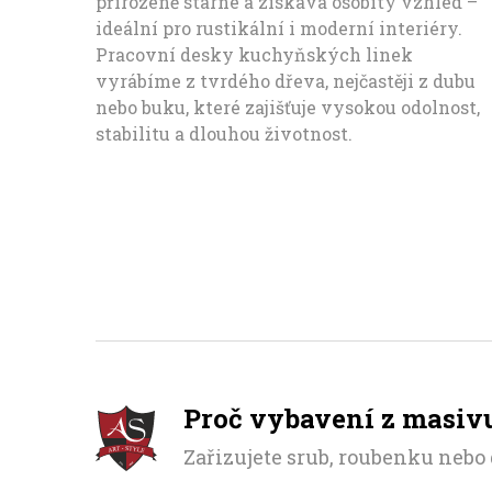
přirozeně stárne a získává osobitý vzhled –
ideální pro rustikální i moderní interiéry.
Pracovní desky kuchyňských linek
vyrábíme z tvrdého dřeva, nejčastěji z dubu
nebo buku, které zajišťuje vysokou odolnost,
stabilitu a dlouhou životnost.
Proč vybavení z masi
Zařizujete srub, roubenku neb