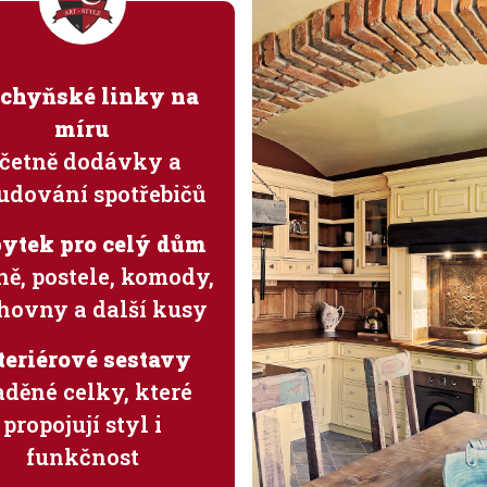
chyňské linky na
míru
četně dodávky a
udování spotřebičů
ytek pro celý dům
ně, postele, komody,
hovny a další kusy
teriérové sestavy
aděné celky, které
propojují styl i
funkčnost