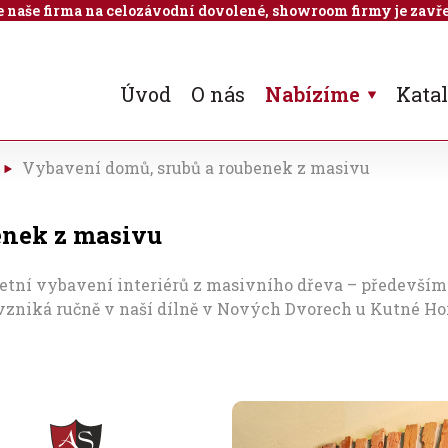
 je naše firma na celozávodní dovolené, showroom firmy je zavře
Úvod
O nás
Nabízíme
Kata
Vybavení domů, srubů a roubenek z masivu
enek z masivu
í vybavení interiérů z masivního dřeva – především p
 vzniká ručně v naší dílně v Nových Dvorech u Kutné H