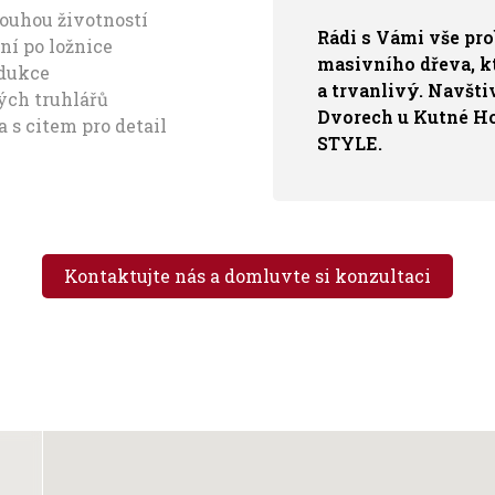
louhou životností
Rádi s Vámi vše pr
ní po ložnice
masivního dřeva, kt
odukce
a trvanlivý. Navš
ých truhlářů
Dvorech u Kutné Hor
 s citem pro detail
STYLE.
Kontaktujte nás a domluvte si konzultaci