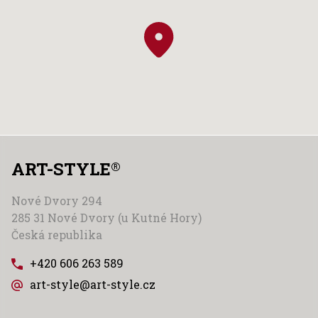
ART-STYLE
®
Nové Dvory 294
285 31 Nové Dvory (u Kutné Hory)
Česká republika
+420 606 263 589
art-style@art-style.cz