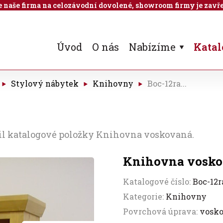
 je naše firma na celozávodní dovolené, showroom firmy je zavře
Úvod
O nás
Nabízíme
Katal
Stylový nábytek
Knihovny
Boc-12ra...
ail katalogové položky Knihovna voskovaná.
Knihovna vosk
Katalogové číslo:
Boc-12r
Kategorie:
Knihovny
Povrchová úprava:
vosk