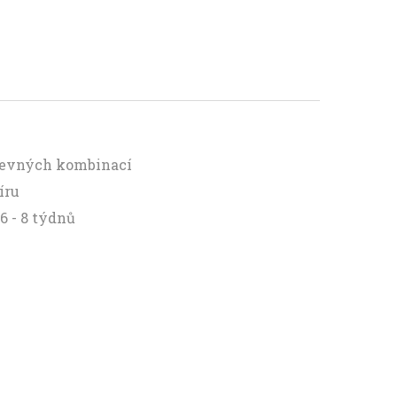
arevných kombinací
íru
6 - 8 týdnů