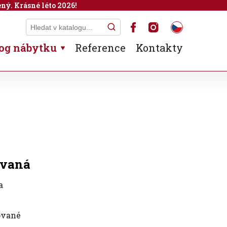
ný. Krásné léto 2026!
og nábytku
Reference
Kontakty
ovaná
a
ované