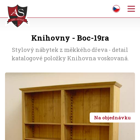
Knihovny - Boc-19ra
Stylový nábytek z měkkého dřeva - detail
katalogové položky Knihovna voskovaná.
Na objednávku