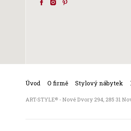
Úvod
O firmě
Stylový nábytek
ART-STYLE
- Nové Dvory 294, 285 31 No
®