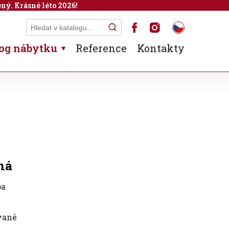
ný. Krásné léto 2026!
og nábytku
Reference
Kontakty
ná
pa
vané