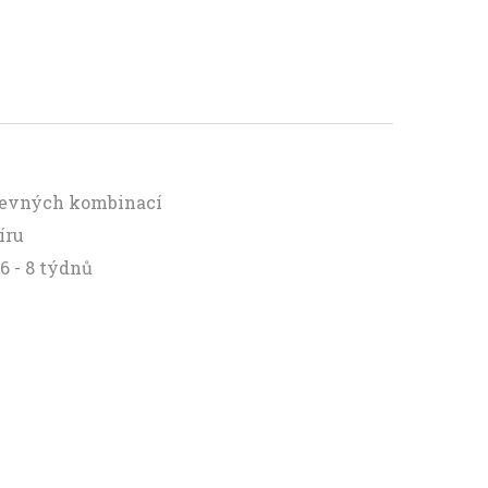
arevných kombinací
íru
6 - 8 týdnů