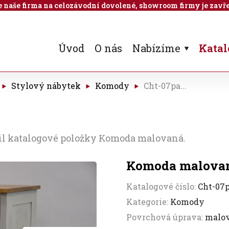
 je naše firma na celozávodní dovolené, showroom firmy je zavře
Úvod
O nás
Nabízíme
Katal
Stylový nábytek
Komody
Cht-07pa...
ail katalogové položky Komoda malovaná.
Komoda malova
Katalogové číslo:
Cht-07
Kategorie:
Komody
Povrchová úprava:
malo