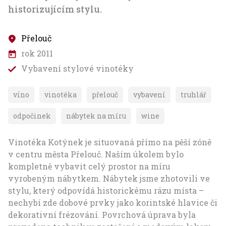
historizujícím stylu.
Přelouč
rok 2011
Vybavení stylové vinotéky
víno
vinotéka
přelouč
vybavení
truhlář
odpočinek
nábytek na míru
wine
Vinotéka Kotýnek je situovaná přímo na pěší zóně
v centru města Přelouč. Naším úkolem bylo
kompletně vybavit celý prostor na míru
vyrobeným nábytkem. Nábytek jsme zhotovili ve
stylu, který odpovídá historickému rázu místa –
nechybí zde dobové prvky jako korintské hlavice či
dekorativní frézování. Povrchová úprava byla