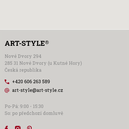
ART-STYLE
®
Nové Dvory 294
285 31 Nové Dvory (u Kutné Hory)
Česká republika
+420 606 263 589
art-style@art-style.cz
Po-Pá: 9:00 - 15:30
So: po předchozí domluvě