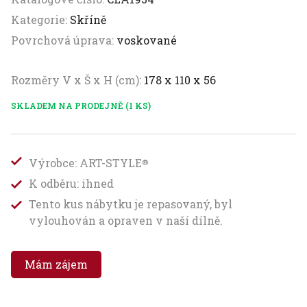
Kategorie:
Skříně
Povrchová úprava:
voskované
Rozměry V x Š x H (cm):
178 x 110 x 56
SKLADEM NA PRODEJNĚ (1 KS)
Výrobce: ART-STYLE
®
K odběru: ihned
Tento kus nábytku je repasovaný, byl
vylouhován a opraven v naší dílně.
Mám zájem