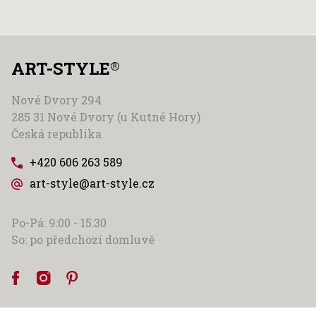
ART-STYLE
®
Nové Dvory 294
285 31 Nové Dvory (u Kutné Hory)
Česká republika
+420 606 263 589
art-style@art-style.cz
Po-Pá: 9:00 - 15:30
So: po předchozí domluvě