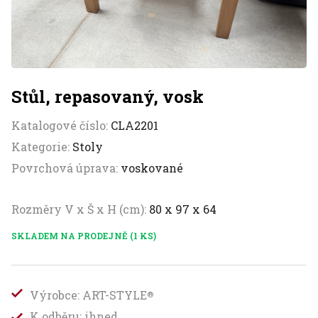
Stůl, repasovaný, vosk
Katalogové číslo:
CLA2201
Kategorie:
Stoly
Povrchová úprava:
voskované
Rozměry V x Š x H (cm):
80 x 97 x 64
SKLADEM NA PRODEJNĚ (1 KS)
Výrobce: ART-STYLE
®
K odběru: ihned