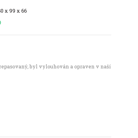
80 x 99 x 66
)
 repasovaný, byl vylouhován a opraven v naší