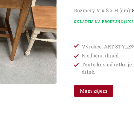
Rozměry V x Š x H (cm):
SKLADEM NA PRODEJNĚ (1 KS
Výrobce: ART-STYLE
®
K odběru: ihned
Tento kus nábytku je
dílně.
Mám zájem