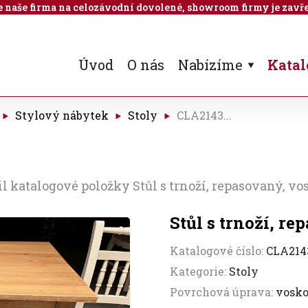
 je naše firma na celozávodní dovolené, showroom firmy je zavře
Úvod
O nás
Nabízíme
Katal
Stylový nábytek
Stoly
CLA2143...
 katalogové položky Stůl s trnoží, repasovaný, vo
Stůl s trnoží, r
Katalogové číslo:
CLA214
Kategorie:
Stoly
Povrchová úprava:
vosk