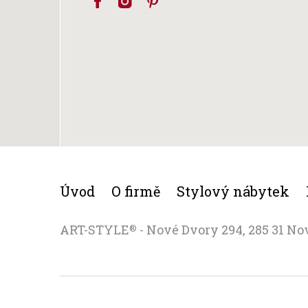
Úvod
O firmě
Stylový nábytek
ART-STYLE
- Nové Dvory 294, 285 31 No
®