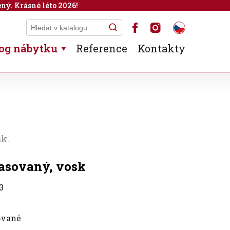
ný. Krásné léto 2026!
og nábytku
Reference
Kontakty
sk.
epasovaný, vosk
3
ované