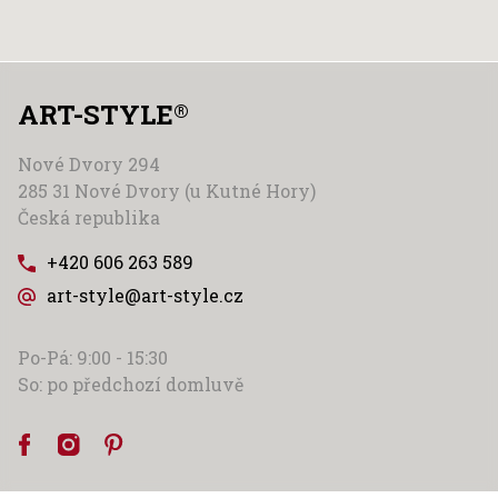
ART-STYLE
®
Nové Dvory 294
285 31 Nové Dvory (u Kutné Hory)
Česká republika
+420 606 263 589
art-style@art-style.cz
Po-Pá: 9:00 - 15:30
So: po předchozí domluvě