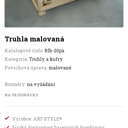
Truhla malovaná
Katalogové číslo:
Blb-20pa
Kategorie:
Truhly a kufry
Povrchová úprava:
malované
Rozměry:
na vyžádání
NA OBJEDNÁVKU
Výrobce: ART-STYLE
®
Široká dostupnost barevných kombinací