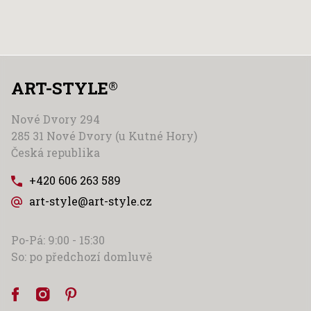
ART-STYLE
®
Nové Dvory 294
285 31 Nové Dvory (u Kutné Hory)
Česká republika
+420 606 263 589
art-style@art-style.cz
Po-Pá: 9:00 - 15:30
So: po předchozí domluvě