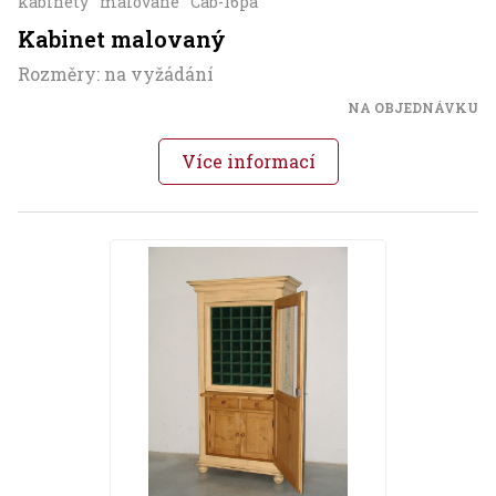
kabinety
malované
Cab-16pa
Kabinet malovaný
Rozměry: na vyžádání
NA OBJEDNÁVKU
Více informací