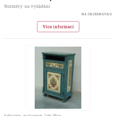
Rozměry: na vyžádání
NA OBJEDNÁVKU
Více informací
kabinety
malované
Cab-25pa