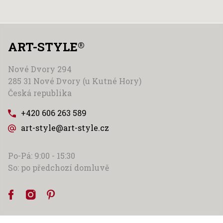
ART-STYLE
®
Nové Dvory 294
285 31 Nové Dvory (u Kutné Hory)
Česká republika
+420 606 263 589
art-style@art-style.cz
Po-Pá: 9:00 - 15:30
So: po předchozí domluvě